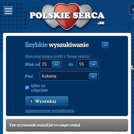
Z
Szybkie
wyszukiwanie
Wyszukaj tysiące profili z Twojej okolicy:
Wiek od
do
POLISH
ENGLISH
Płeć
tylko ze
zdjęciem
Wyszukaj
zaawansowane wyszukiwanie
Ten użytkownik znalazł już to czego szukał.