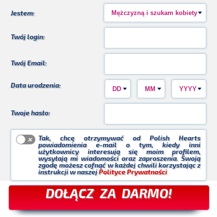
Kasia_WK
Violetta_30
Krzychu
Jestem:
Twój login:
Twój Email:
Czarek
Buziaczek
AgnesS
Data urodzenia:
Twoje hasło:
Tak, chcę otrzymywać od Polish Hearts
powiadomienia e-mail o tym, kiedy inni
użytkownicy interesują się moim profilem,
Marta_88
KasiaU
Ania_L
wysyłają mi wiadomości oraz zaproszenia. Swoją
zgodę możesz cofnąć w każdej chwili korzystając z
instrukcji w naszej
Polityce Prywatności
DOŁĄCZ ZA DARMO!