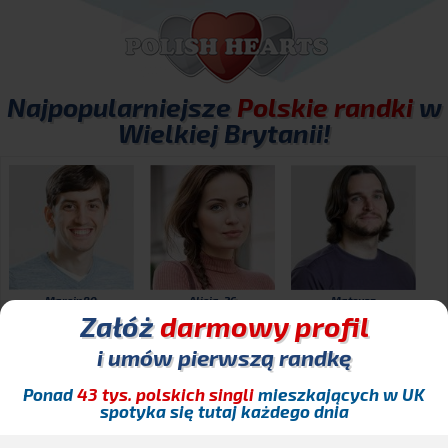
Najpopularniejsze
Polskie randki
w
Wielkiej Brytanii!
Marcin80
Alicja_26
Mateusz
Załóż
darmowy profil
i umów pierwszą randkę
Ponad
43 tys. polskich singli
mieszkających w UK
spotyka się tutaj każdego dnia