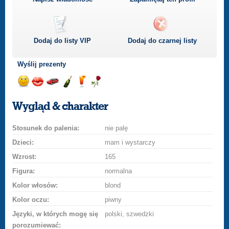
Dodaj do listy
VIP
Dodaj do czarnej listy
Wyślij prezenty
Wyślij
Wyślij
Przejażdżka
Wyślij
Wyślij
Wyślij
uśmiech
buziaka
samochodem
szampana
drinka
różę
Wygląd & charakter
Stosunek do palenia:
nie palę
Dzieci:
mam i wystarczy
Wzrost:
165
Figura:
normalna
Kolor włosów:
blond
Kolor oczu:
piwny
Języki, w których mogę się
polski, szwedzki
porozumiewać: