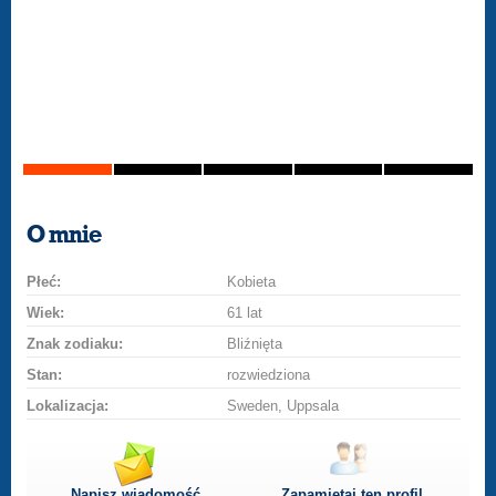
O mnie
Płeć:
Kobieta
Wiek:
61 lat
Znak zodiaku:
Bliźnięta
Stan:
rozwiedziona
Lokalizacja:
Sweden, Uppsala
Napisz wiadomość
Zapamiętaj ten profil