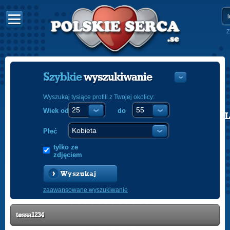
Z
Szybkie
wyszukiwanie
Wyszukaj tysiące profili z Twojej okolicy:
Wiek od
do
POLISH
ENGLISH
Płeć
tylko ze
zdjęciem
Wyszukaj
zaawansowane wyszukiwanie
tessa1234