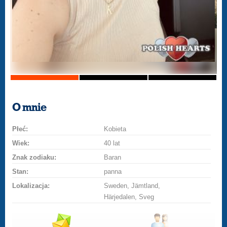
O mnie
Płeć:
Kobieta
Wiek:
40 lat
Znak zodiaku:
Baran
Stan:
panna
Lokalizacja:
Sweden, Jämtland,
Härjedalen, Sveg