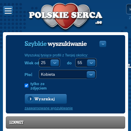
Z
Szybkie
wyszukiwanie
Wyszukaj tysiące profili z Twojej okolicy:
Wiek od
do
POLISH
ENGLISH
Płeć
tylko ze
zdjęciem
Wyszukaj
zaawansowane wyszukiwanie
12309877