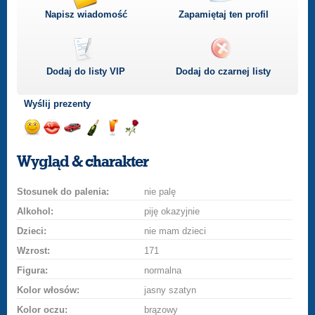
Napisz wiadomość
Zapamiętaj ten profil
Dodaj do listy
VIP
Dodaj do czarnej listy
Wyślij prezenty
Wyślij
Wyślij
Przejażdżka
Wyślij
Wyślij
Wyślij
uśmiech
buziaka
samochodem
szampana
drinka
różę
Wygląd & charakter
Stosunek do palenia:
nie palę
Alkohol:
piję okazyjnie
Dzieci:
nie mam dzieci
Wzrost:
171
Figura:
normalna
Kolor włosów:
jasny szatyn
Kolor oczu:
brązowy