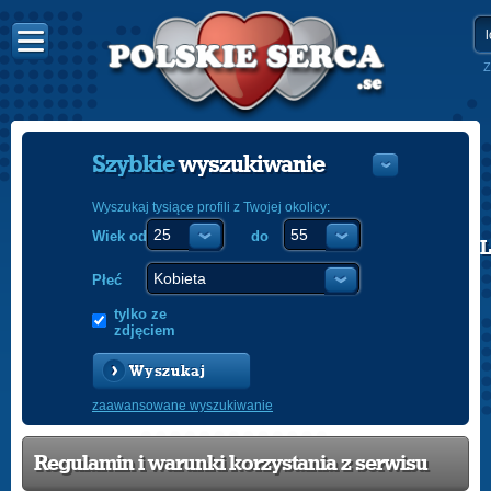
Z
Szybkie
wyszukiwanie
Wyszukaj tysiące profili z Twojej okolicy:
Wiek od
do
POLISH
ENGLISH
Płeć
tylko ze
zdjęciem
Wyszukaj
zaawansowane wyszukiwanie
Regulamin i warunki korzystania z serwisu