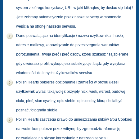
system z którego korzystasz, URL w jaki kliknąłeś, by dostać się tutaj /
-jest zebrany automatycznie przez nasze serwery w momencie
wejścia na stronę naszego serwisu.
Dane pozwalające na identyfikacje / nazwa użytkownika i hasło,
adres e-mailowy, zobowiązanie do przestrzegania warunków
porozumienia , twoja płeć i płeć osoby, której szukasz / są zbierane
gdy otwierasz profil, wykupujesz subskrypcje, bądź gdy wysyłasz
wiadomości do innych użytkowników serwisu.
Polish Hearts pobierze opcjonalnie i zamieści w profilu (jeżeli
użytkownik wyrazi taką wolę): przyjęty nick, wiek, wzrost, budowę
ciała, płeć, stan cywilny, opis siebie, opis osoby, którą chciałbyś
poznać, fotografia siebie
Polish Hearts zastrzega prawo do umieszczania plików typu Cookies
na twoim komputerze przez witrynę, by zgromadzić informację
pozwalające na płynne korzystanie z naszego serwisu.