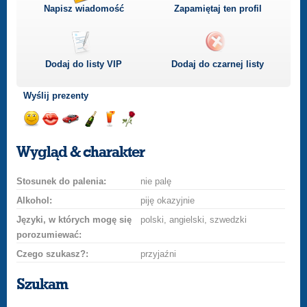
Napisz wiadomość
Zapamiętaj ten profil
Dodaj do listy
VIP
Dodaj do czarnej listy
Wyślij prezenty
Wyślij
Wyślij
Przejażdżka
Wyślij
Wyślij
Wyślij
uśmiech
buziaka
samochodem
szampana
drinka
różę
Wygląd & charakter
Stosunek do palenia:
nie palę
Alkohol:
piję okazyjnie
Języki, w których mogę się
polski, angielski, szwedzki
porozumiewać:
Czego szukasz?:
przyjaźni
Szukam