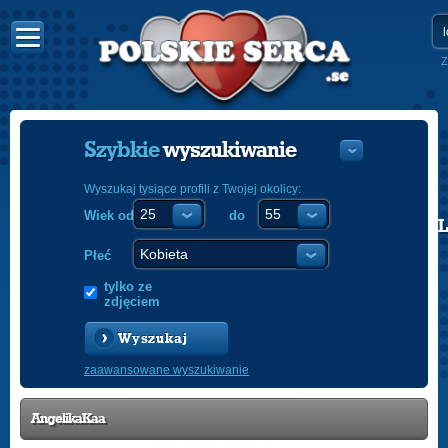
Z
Szybkie
wyszukiwanie
Wyszukaj tysiące profili z Twojej okolicy:
Wiek od
do
POLISH
ENGLISH
Płeć
tylko ze
zdjęciem
Wyszukaj
zaawansowane wyszukiwanie
AngelikaKaa