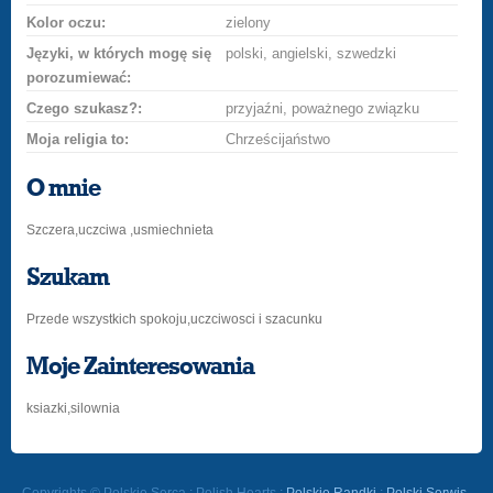
Kolor oczu:
zielony
Języki, w których mogę się
polski, angielski, szwedzki
porozumiewać:
Czego szukasz?:
przyjaźni, poważnego związku
Moja religia to:
Chrześcijaństwo
O mnie
Szczera,uczciwa ,usmiechnieta
Szukam
Przede wszystkich spokoju,uczciwosci i szacunku
Moje Zainteresowania
ksiazki,silownia