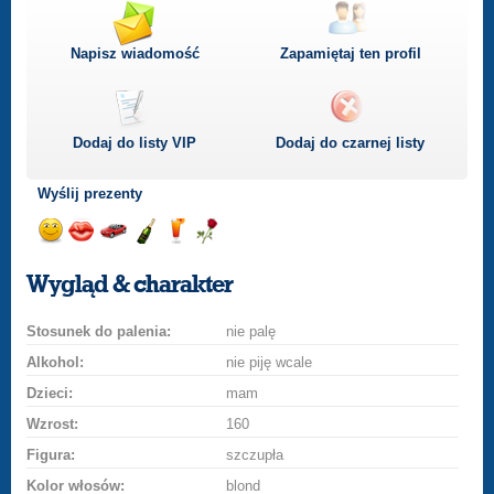
Napisz wiadomość
Zapamiętaj ten profil
Dodaj do listy
VIP
Dodaj do czarnej listy
Wyślij prezenty
Wyślij
Wyślij
Przejażdżka
Wyślij
Wyślij
Wyślij
uśmiech
buziaka
samochodem
szampana
drinka
różę
Wygląd & charakter
Stosunek do palenia:
nie palę
Alkohol:
nie piję wcale
Dzieci:
mam
Wzrost:
160
Figura:
szczupła
Kolor włosów:
blond