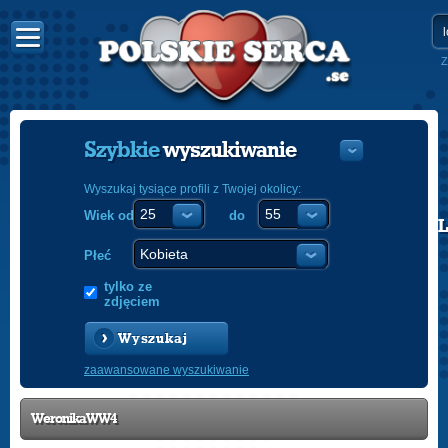
Z
Szybkie
wyszukiwanie
Wyszukaj tysiące profili z Twojej okolicy:
Wiek od
do
POLISH
ENGLISH
Płeć
tylko ze
zdjęciem
Wyszukaj
zaawansowane wyszukiwanie
WeronikaWW4