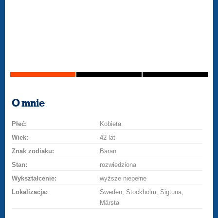
O mnie
Płeć:
Kobieta
Wiek:
42 lat
Znak zodiaku:
Baran
Stan:
rozwiedziona
Wykształcenie:
wyższe niepełne
Lokalizacja:
Sweden, Stockholm, Sigtuna,
Märsta