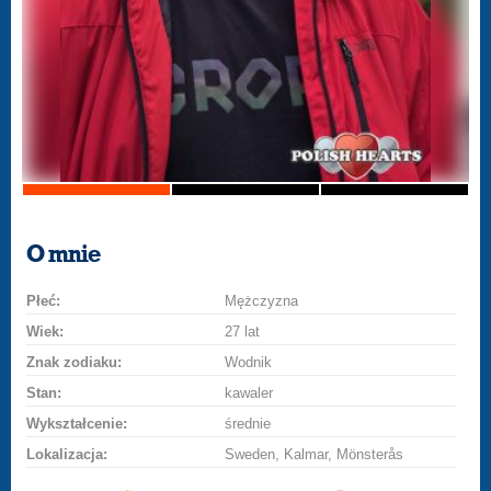
O mnie
Płeć:
Mężczyzna
Wiek:
27 lat
Znak zodiaku:
Wodnik
Stan:
kawaler
Wykształcenie:
średnie
Lokalizacja:
Sweden, Kalmar, Mönsterås