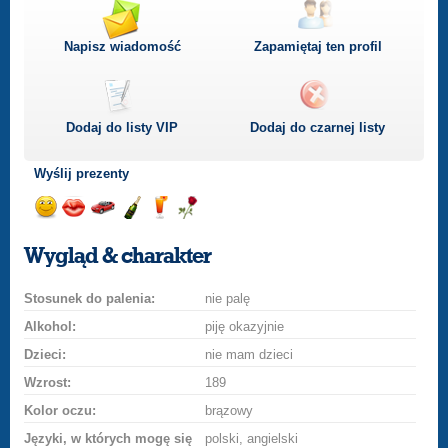
Napisz wiadomość
Zapamiętaj ten profil
Dodaj do listy
VIP
Dodaj do czarnej listy
Wyślij prezenty
Wyślij
Wyślij
Przejażdżka
Wyślij
Wyślij
Wyślij
uśmiech
buziaka
samochodem
szampana
drinka
różę
Wygląd & charakter
Stosunek do palenia:
nie palę
Alkohol:
piję okazyjnie
Dzieci:
nie mam dzieci
Wzrost:
189
Kolor oczu:
brązowy
Języki, w których mogę się
polski, angielski