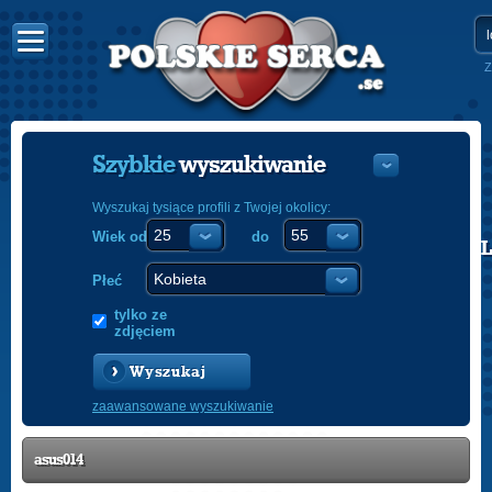
Z
Szybkie
wyszukiwanie
Wyszukaj tysiące profili z Twojej okolicy:
Wiek od
do
POLISH
ENGLISH
Płeć
tylko ze
zdjęciem
Wyszukaj
zaawansowane wyszukiwanie
asus014