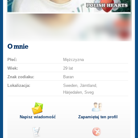
O mnie
Płeć:
Mężczyzna
Wiek:
29 lat
Znak zodiaku:
Baran
Lokalizacja:
Sweden, Jämtland,
Härjedalen, Sveg
Napisz wiadomość
Zapamiętaj ten profil