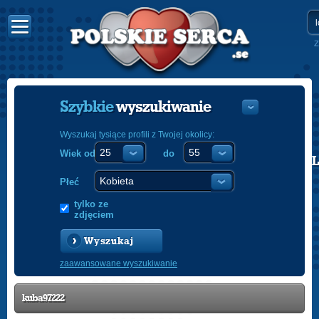
Z
Szybkie
wyszukiwanie
Wyszukaj tysiące profili z Twojej okolicy:
Wiek od
do
POLISH
ENGLISH
Płeć
tylko ze
zdjęciem
Wyszukaj
zaawansowane wyszukiwanie
kuba97222