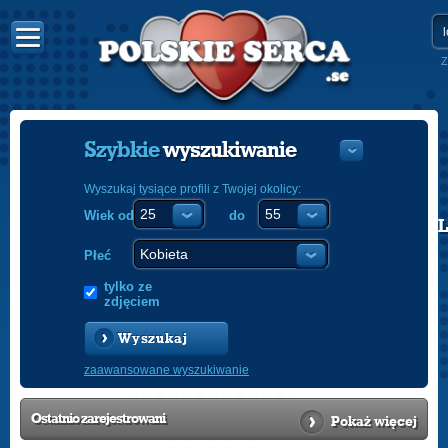
Z
Szybkie
wyszukiwanie
Wyszukaj tysiące profili z Twojej okolicy:
Wiek od
do
POLISH
ENGLISH
Płeć
tylko ze
zdjęciem
Wyszukaj
zaawansowane wyszukiwanie
Ostatnio
zarejestrowani
Pokaż więcej