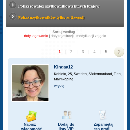
Pokaż również użytkowników z innych krajów
Pokaż użytkowników tylko ze Szwecji
Sortuj według
daty logowania
|
daty rejestracji
|
modyfikacji zdjęcia
1
|
2
|
3
|
4
|
5
>
Kingaa12
Kobieta, 25,
Sweden, Södermanland, Flen,
Malmköping
więcej
Napisz
Dodaj do
Zapamiętaj
wiadomość
listy
VIP
ten profil