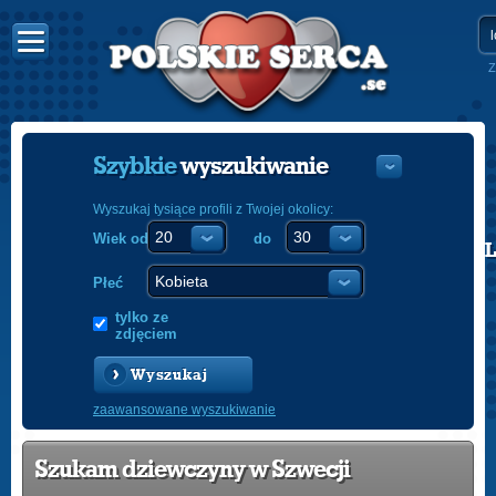
Z
Szybkie
wyszukiwanie
Wyszukaj tysiące profili z Twojej okolicy:
Wiek od
do
POLISH
ENGLISH
Płeć
tylko ze
zdjęciem
Wyszukaj
zaawansowane wyszukiwanie
Szukam dziewczyny w Szwecji