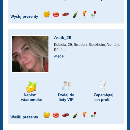
Wyślij prezenty
Wyślij
Wyślij
Przejażdżka
Wyślij
Wyślij
Wyślij
uśmiech
buziaka
samochodem
szampana
drinka
różę
Asiik_26
Kobieta, 29,
Sweden, Stockholm, Norrtälje,
Rånäs
więcej
Napisz
Dodaj do
Zapamiętaj
wiadomość
listy
VIP
ten profil
Wyślij prezenty
Wyślij
Wyślij
Przejażdżka
Wyślij
Wyślij
Wyślij
uśmiech
buziaka
samochodem
szampana
drinka
różę