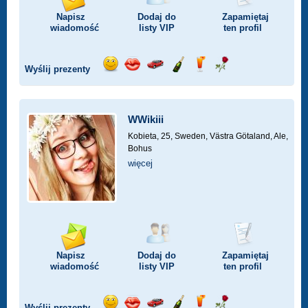
Napisz
Dodaj do
Zapamiętaj
wiadomość
listy
VIP
ten profil
Wyślij prezenty
Wyślij
Wyślij
Przejażdżka
Wyślij
Wyślij
Wyślij
uśmiech
buziaka
samochodem
szampana
drinka
różę
WWikiii
Kobieta, 25,
Sweden, Västra Götaland, Ale,
Bohus
więcej
Napisz
Dodaj do
Zapamiętaj
wiadomość
listy
VIP
ten profil
Wyślij prezenty