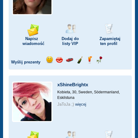
Napisz
Dodaj do
Zapamiętaj
wiadomość
listy
VIP
ten profil
Wyślij prezenty
Wyślij
Wyślij
Przejażdżka
Wyślij
Wyślij
Wyślij
uśmiech
buziaka
samochodem
szampana
drinka
różę
xShineBrightx
Kobieta, 30,
Sweden, Södermanland,
Eskilstuna
JaToJa ;)
więcej