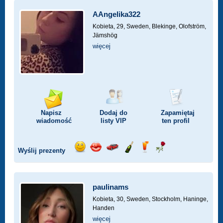
AAngelika322
Kobieta, 29,
Sweden, Blekinge, Olofström,
Jämshög
więcej
Napisz
Dodaj do
Zapamiętaj
wiadomość
listy
VIP
ten profil
Wyślij prezenty
Wyślij
Wyślij
Przejażdżka
Wyślij
Wyślij
Wyślij
uśmiech
buziaka
samochodem
szampana
drinka
różę
paulinams
Kobieta, 30,
Sweden, Stockholm, Haninge,
Handen
więcej