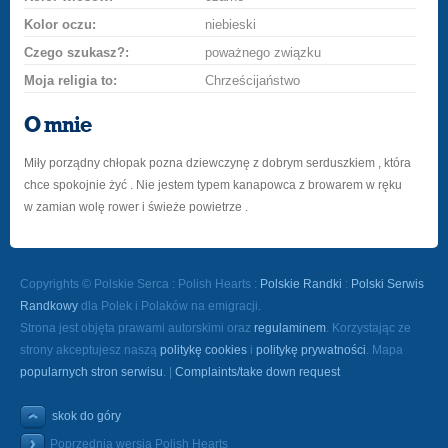
Kolor oczu:
niebieski
Czego szukasz?:
poważnego związku
Moja religia to:
Chrześcijaństwo
O mnie
Miły porządny chłopak pozna dziewczynę z dobrym serduszkiem , która
chce spokojnie żyć . Nie jestem typem kanapowca z browarem w ręku
w zamian wolę rower i świeże powietrze .
Copyrights © Polskie Serca : Polish Hearts :
Polskie Randki
:
Polski Serwis
Randkowy
dla Polek i Polaków na emigracji.
Strona jest objęta prawami autorskimi oraz
regulaminem
. Korzystając ze
strony akceptujesz naszą
politykę cookies
i
politykę prywatności
. Mapa
popularnych stron serwisu
. |
Complaints/take down request
skok do góry
Poprzednia wersja Polish Hearts