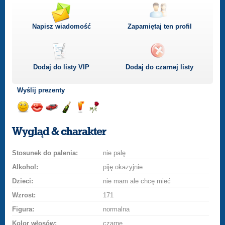
Napisz wiadomość
Zapamiętaj ten profil
Dodaj do listy
VIP
Dodaj do czarnej listy
Wyślij prezenty
Wyślij
Wyślij
Przejażdżka
Wyślij
Wyślij
Wyślij
uśmiech
buziaka
samochodem
szampana
drinka
różę
Wygląd & charakter
Stosunek do palenia:
nie palę
Alkohol:
piję okazyjnie
Dzieci:
nie mam ale chcę mieć
Wzrost:
171
Figura:
normalna
Kolor włosów:
czarne