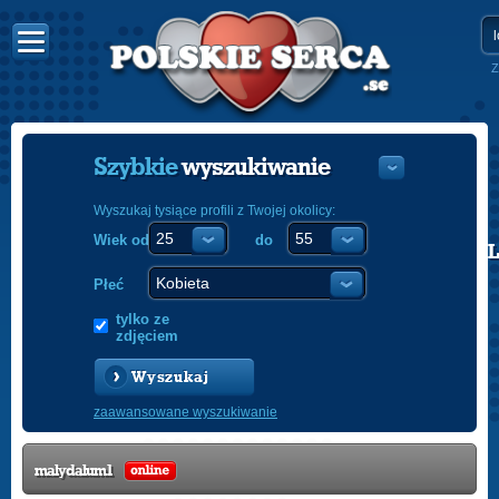
Z
Szybkie
wyszukiwanie
Wyszukaj tysiące profili z Twojej okolicy:
Wiek od
do
POLISH
ENGLISH
Płeć
tylko ze
zdjęciem
Wyszukaj
zaawansowane wyszukiwanie
malydalum1